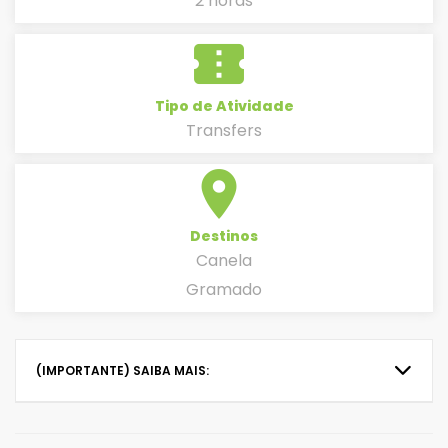
2 horas
confirmation_number
Tipo de Atividade
Transfers
place
Destinos
Canela
Gramado
(IMPORTANTE) SAIBA MAIS: