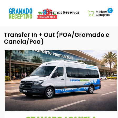
0
Minhas
Minhas Reservas
Compras
Transfer In + Out (POA/Gramado e
Canela/Poa)