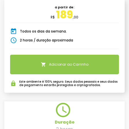
a partir de:
189
R$
,00
today
Todos os dias da semana.
schedule
2 horas / duração aproximada
shopping_cart
Adicionar ao Carrinho
Este ambiente é 100% seguro. Seus dados pessoais e seus dados
lock
de pagamento estarão protegidos e criptografados.
schedule
Duração