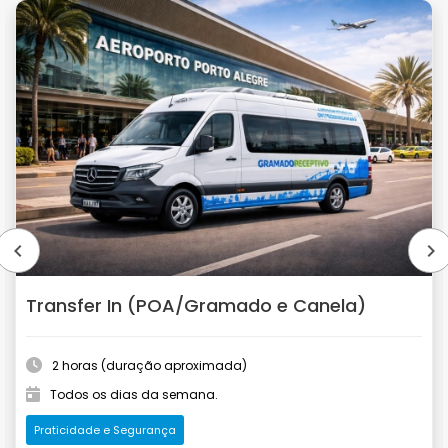
navigate_before
navigate_next
Transfer In (POA/Gramado e Canela)
2 horas (duração aproximada)
Todos os dias da semana.
Praticidade e Segurança