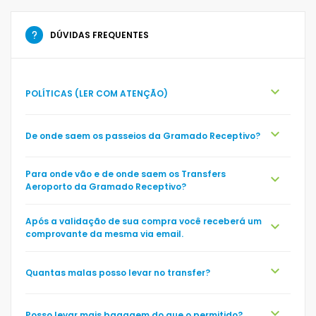
DÚVIDAS FREQUENTES
expand_more
POLÍTICAS (LER COM ATENÇÃO)
expand_more
De onde saem os passeios da Gramado Receptivo?
Para onde vão e de onde saem os Transfers
expand_more
Aeroporto da Gramado Receptivo?
Após a validação de sua compra você receberá um
expand_more
comprovante da mesma via email.
expand_more
Quantas malas posso levar no transfer?
expand_more
Posso levar mais bagagem do que o permitido?