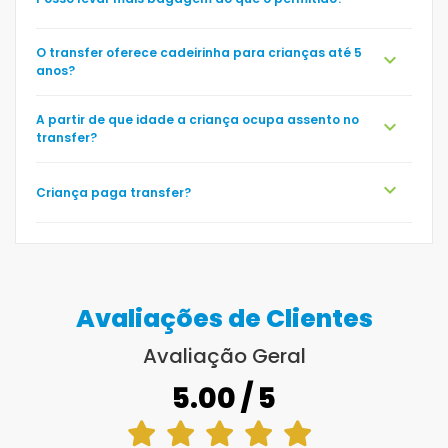
O transfer oferece cadeirinha para crianças até 5
expand_more
anos?
A partir de que idade a criança ocupa assento no
expand_more
transfer?
expand_more
Criança paga transfer?
Avaliações de Clientes
Avaliação Geral
5.00 / 5